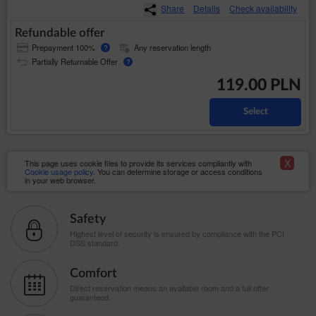
Share
Details
Check availability
Refundable offer
Prepayment 100%
Any reservation length
?
Partially Returnable Offer
?
119.00 PLN
Select
X
This page uses cookie files to provide its services compliantly with
Cookie usage policy
. You can determine storage or access conditions
in your web browser.
Safety
Highest level of security is ensured by compliance with the PCI
DSS standard.
Comfort
Direct reservation means an available room and a full offer
guaranteed.