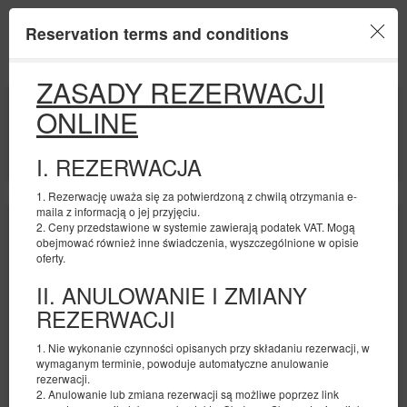
Reservation terms and conditions
Menu
ZASADY REZERWACJI
BEGINNING
END
ONLINE
09
10
AUGUST
AUGUST
2026
2026
I. REZERWACJA
FILTERS
1. Rezerwację uważa się za potwierdzoną z chwilą otrzymania e-
maila z informacją o jej przyjęciu.
2. Ceny przedstawione w systemie zawierają podatek VAT. Mogą
obejmować również inne świadczenia, wyszczególnione w opisie
oferty.
II. ANULOWANIE I ZMIANY
REZERWACJI
1. Nie wykonanie czynności opisanych przy składaniu rezerwacji, w
wymaganym terminie, powoduje automatyczne anulowanie
rezerwacji.
2. Anulowanie lub zmiana rezerwacji są możliwe poprzez link