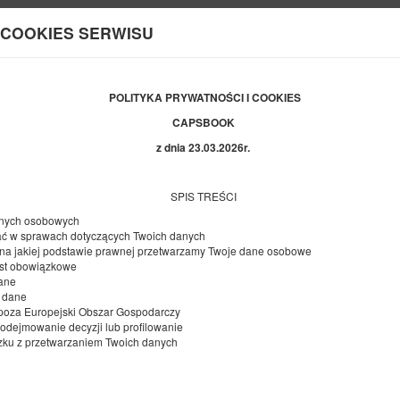
 COOKIES SERWISU
Informacje o nas
POLITYKA PRYWATNOŚCI
I COOKIES
KONIEC
CAPSBOOK
10
SIERPNIA
2026
z dnia 23.03.2026r.
SPIS TREŚCI
danych osobowych
Doprecyzuj rezerwację
Potwierdź rezerwację
ać w sprawach dotyczących Twoich danych
 i na jakiej podstawie prawnej przetwarzamy Twoje dane osobowe
st obowiązkowe
ane
Capsbook Poznań
 dane
Kopanina 2
poza Europejski Obszar Gospodarczy
dejmowanie decyzji lub profilowanie
ązku z przetwarzaniem Twoich danych
Dostępna liczba: 1
1 osoba
1 sypialnia
1 łóżko pojedyncze (Single)