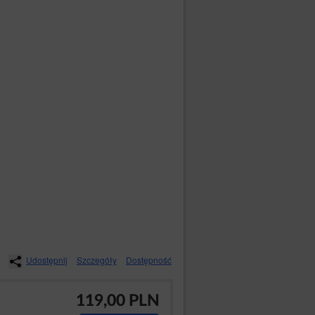
ji, w szczególności do osób:
aniu, pod adresem: ul. Święty Marcin
 Sąd Rejonowy Poznań - Nowe Miasto i
ca numer NIP: 7831937316, numer
ystaniem przez Ciebie z serwisu
Udostępnij
Szczegóły
Dostępność
119,00 PLN