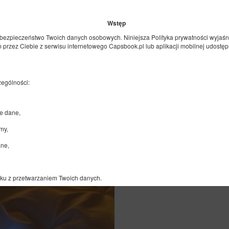
Wstęp
119,00 zł
bezpieczeństwo Twoich danych osobowych. Niniejsza Polityka prywatności wyjaśn
1 osoba / 1 noc
przez Ciebie z serwisu internetowego Capsbook.pl lub aplikacji mobilnej udostęp
zególności:
e dane,
my,
ane,
zku z przetwarzaniem Twoich danych.
ie z Rozporządzeniem Parlamentu Europejskiego i Rady (UE) 2016/679 z dnia 27 
i ochrony danych osobowych.