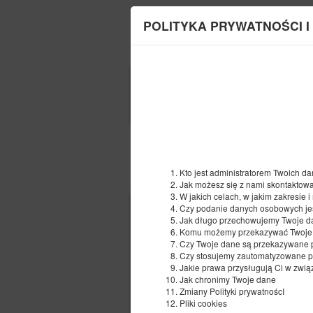
POLITYKA PRYWATNOŚCI I
POCZĄTEK
09
SIERPNIA
2026
Kto jest administratorem Twoich 
Wybierz ofertę
Jak możesz się z nami skontaktow
W jakich celach, w jakim zakresie
Czy podanie danych osobowych je
Jak długo przechowujemy Twoje d
Komu możemy przekazywać Twoje
Czy Twoje dane są przekazywane 
Czy stosujemy zautomatyzowane po
Jakie prawa przysługują Ci w zwi
Jak chronimy Twoje dane
Zmiany Polityki prywatnoścI
Pliki cookies