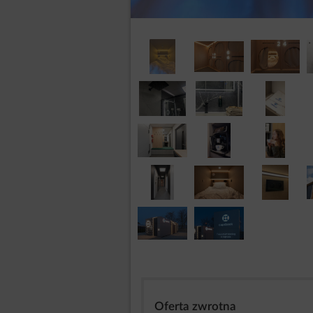
Polityka prywatności ma zastosowanie do
dokonujących rezerwacji usług hot
zakładających konto użytkownika,
kontaktujących się z nami za pośre
korzystających z funkcjonalności d
Kto jest administratorem Twoic
Administratorem Twoich danych osobow
29/8, 61-806 Poznań, Polska, wpisana 
Wilda w Poznaniu, VIII Wydział Gospo
REGON: 542752499, o kapitale zakłado
Jako administrator decydujemy o tym, w
internetowego Capsbook.pl oraz Aplikacj
dokonywaniem rezerwacji usług ho
zakładaniem i korzystaniem z kont
kontaktem z nami za pośrednictwem
Oferta zwrotna