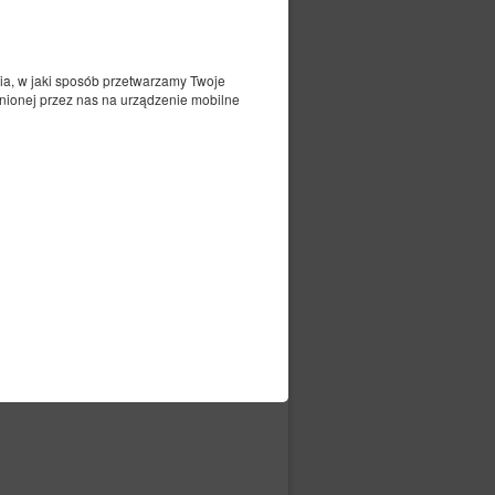
ia, w jaki sposób przetwarzamy Twoje
nionej przez nas na urządzenie mobilne
kwietnia 2016 r. („
”) oraz innymi
RODO