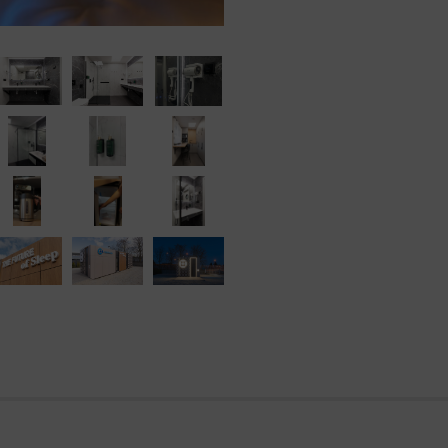
 wszystkich osób korzystających z serwisu internetowego Capsbook.pl lub Aplikac
elowych,
dnictwem formularza kontaktowego lub poczty elektronicznej,
ostępnych w serwisie.
h danych osobowych
ych jest spółka pod firmą CAPSBOOK PROSTA SPÓŁKA AKCYJNA z siedzibą w Pozn
do Rejestru Przedsiębiorców Krajowego Rejestru Sądowego, prowadzonego przez
darczy Krajowego Rejestru Sądowego, pod numerem KRS: 0001195015, posiadają
wym 10 000,00 zł.
 jaki sposób i w jakich celach przetwarzamy Twoje dane osobowe w związku z korz
i, w szczególności w związku z:
telowych,
a użytkownika,
 formularza kontaktowego lub poczty elektronicznej,